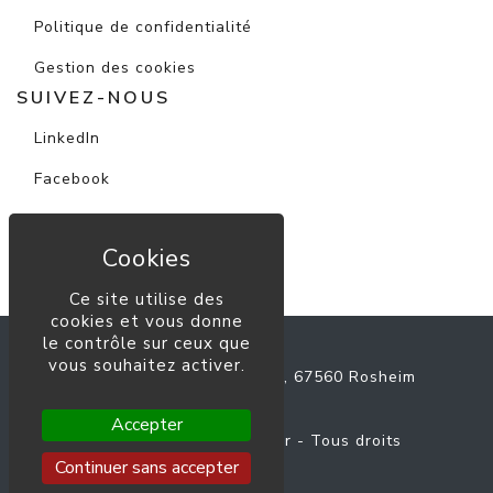
Politique de confidentialité
Gestion des cookies
SUIVEZ-NOUS
LinkedIn
Facebook
Instagram
Youtube
Ce site utilise des
cookies et vous donne
le contrôle sur ceux que
ALFA Immobilier
vous souhaitez activer.
91 Rue du Général de Gaulle, 67560 Rosheim
03 88 50 44 40
Accepter
© Copyright 2026
ALFA Immobilier
- Tous droits
réservés.
Continuer sans accepter