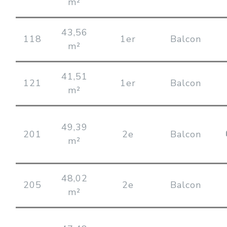
m²
43,56
118
1er
Balcon
m²
41,51
121
1er
Balcon
m²
49,39
201
2e
Balcon
m²
48,02
205
2e
Balcon
m²