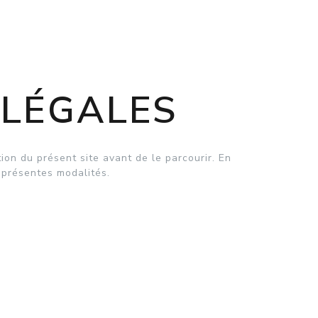
 LÉGALES
tion du présent site avant de le parcourir. En
 présentes modalités.