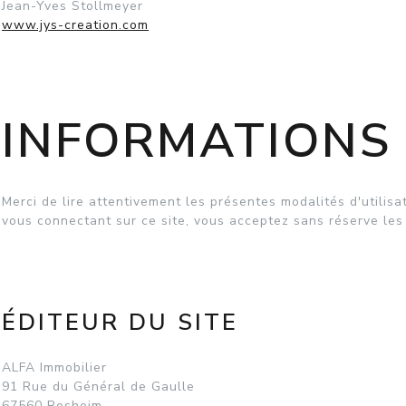
Jean-Yves Stollmeyer
www.jys-creation.com
INFORMATIONS
Merci de lire attentivement les présentes modalités d'utilisa
vous connectant sur ce site, vous acceptez sans réserve les
ÉDITEUR DU SITE
ALFA Immobilier
91 Rue du Général de Gaulle
67560 Rosheim