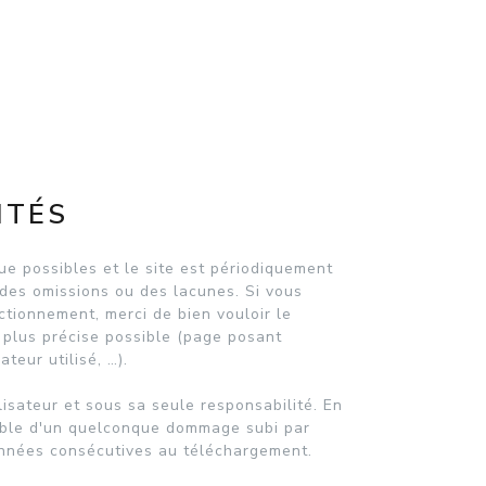
ITÉS
ue possibles et le site est périodiquement
, des omissions ou des lacunes. Si vous
ctionnement, merci de bien vouloir le
 plus précise possible (page posant
teur utilisé, …).
lisateur et sous sa seule responsabilité. En
able d'un quelconque dommage subi par
données consécutives au téléchargement.