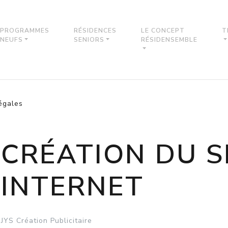
PROGRAMMES
RÉSIDENCES
LE CONCEPT
T
NEUFS
SENIORS
RÉSIDENSEMBLE
égales
CRÉATION DU S
INTERNET
JYS Création Publicitaire