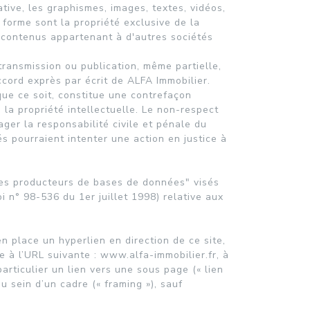
ative, les graphismes, images, textes, vidéos,
n forme sont la propriété exclusive de la
 contenus appartenant à d'autres sociétés
etransmission ou publication, même partielle,
ccord exprès par écrit de ALFA Immobilier.
ue ce soit, constitue une contrefaçon
 la propriété intellectuelle. Le non-respect
ger la responsabilité civile et pénale du
s pourraient intenter une action en justice à
des producteurs de bases de données" visés
loi n° 98-536 du 1er juillet 1998) relative aux
en place un hyperlien en direction de ce site,
e à l’URL suivante : www.alfa-immobilier.fr, à
articulier un lien vers une sous page (« lien
au sein d’un cadre (« framing »), sauf