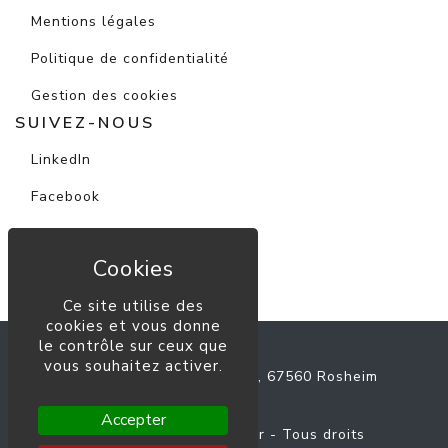
Mentions légales
Politique de confidentialité
Gestion des cookies
SUIVEZ-NOUS
LinkedIn
Facebook
Instagram
Youtube
Ce site utilise des
cookies et vous donne
le contrôle sur ceux que
ALFA Immobilier
vous souhaitez activer.
91 Rue du Général de Gaulle, 67560 Rosheim
03 88 50 44 40
Accepter
© Copyright 2026
ALFA Immobilier
- Tous droits