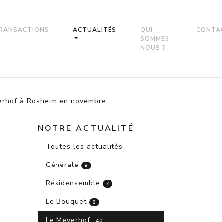
RANSACTIONS
ACTUALITÉS
QUI
CONTA
SOMMES-
NOUS ?
yerhof à Rosheim en novembre
NOTRE ACTUALITÉ
Toutes les actualités
Générale
8
Résidensemble
7
Le Bouquet
8
Le Meyerhof
40