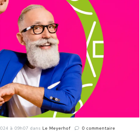
024
à 09h07
dans
Le Meyerhof
0
commentaire