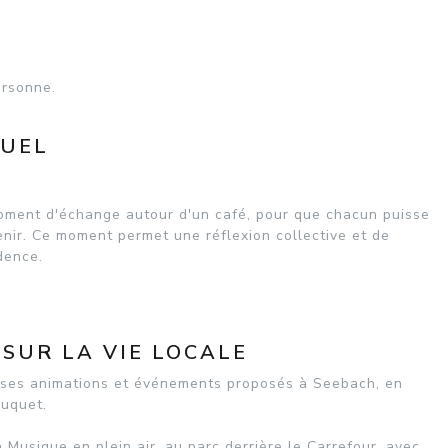
ersonne.
SUEL
ment d'échange autour d'un café, pour que chacun puisse
nir. Ce moment permet une réflexion collective et de
dence.
SUR LA VIE LOCALE
euses animations et événements proposés à Seebach, en
ouquet.
a Musique en plein air, au parc derrière le Carrefour, avec