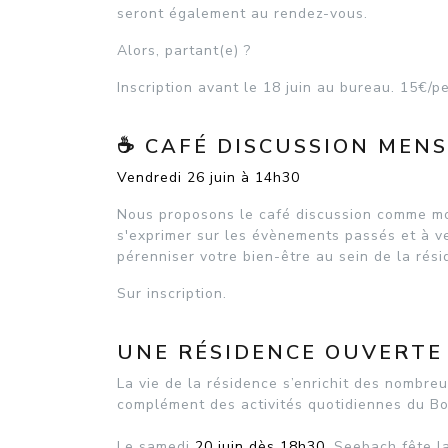
seront également au rendez-vous.
Alors, partant(e) ?
Inscription avant le 18 juin au bureau. 15€/p
☕ CAFÉ DISCUSSION MEN
Vendredi 26 juin à 14h30
Nous proposons le café discussion comme mo
s'exprimer sur les évènements passés et à ve
pérenniser votre bien-être au sein de la rési
Sur inscription.
UNE RÉSIDENCE OUVERTE 
La vie de la résidence s’enrichit des nombr
complément des activités quotidiennes du B
Le samedi
20 juin dès 18h30
, Seebach fête l