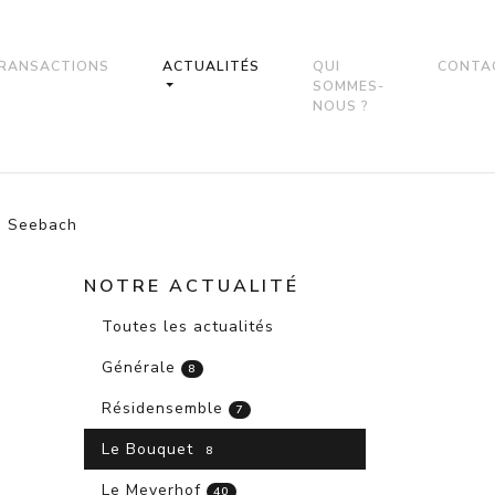
RANSACTIONS
ACTUALITÉS
QUI
CONTA
SOMMES-
NOUS ?
de Seebach
NOTRE ACTUALITÉ
Toutes les actualités
Générale
8
Résidensemble
7
Le Bouquet
8
Le Meyerhof
40