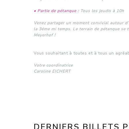
• Partie de pétanque :
Tous les jeudis à 10h
Venez partager un moment convivial autour d’u
la 3éme mi temps. Le terrain de pétanque se t
Meyerhof !
Vous souhaitant à toutes et à tous un agréab
Votre coordinatrice
Caroline EICHERT
DERNIERS BILLETS 