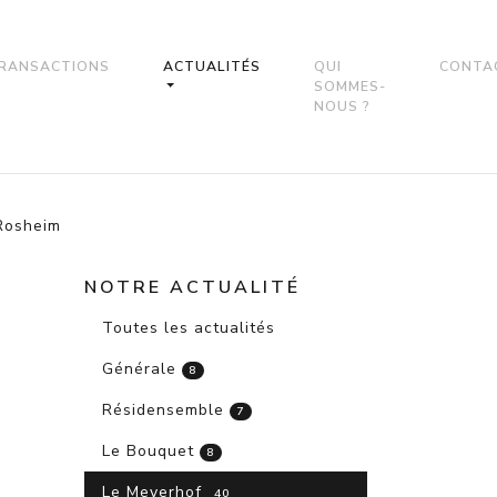
RANSACTIONS
ACTUALITÉS
QUI
CONTA
SOMMES-
NOUS ?
 Rosheim
NOTRE ACTUALITÉ
Toutes les actualités
Générale
8
Résidensemble
7
Le Bouquet
8
Le Meyerhof
40