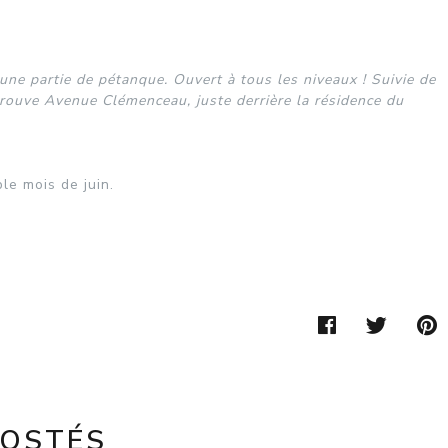
ne partie de pétanque. Ouvert à tous les niveaux ! Suivie de
rouve Avenue Clémenceau, juste derrière la résidence du
le mois de juin.
FACEBOO
TWIT
POSTÉS