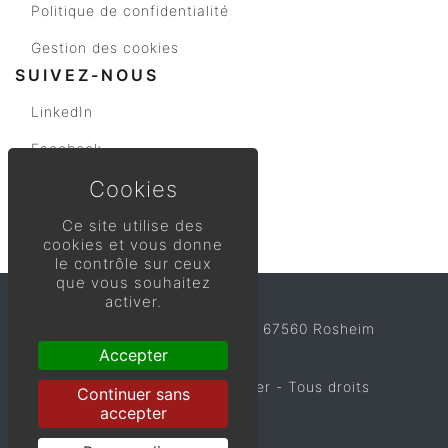
Politique de confidentialité
Gestion des cookies
SUIVEZ-NOUS
LinkedIn
Facebook
Instagram
Youtube
Ce site utilise des
cookies et vous donne
le contrôle sur ceux
que vous souhaitez
activer.
ALFA Immobilier
91 Rue du Général de Gaulle, 67560 Rosheim
03 88 50 44 40
Accepter
© Copyright 2026
ALFA Immobilier
- Tous droits
Continuer sans
réservés.
accepter