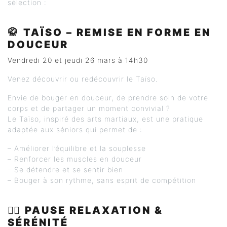
sélection :
🥋
TAÏSO – REMISE EN FORME EN
DOUCEUR
Vendredi 20 et jeudi 26 mars à 14h30
Venez découvrir ou redécouvrir le Taïso.
Envie de bouger en douceur, de prendre soin de votre
corps et de partager un moment convivial ?
Le Taïso, inspiré des arts martiaux, est une pratique
adaptée aux séniors qui permet de :
– Améliorer l’équilibre et la souplesse
– Renforcer les muscles en douceur
– Se détendre et se sentir bien
– Bouger à son rythme, sans esprit de compétition
🧘‍♀️
PAUSE RELAXATION &
SÉRÉNITÉ