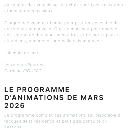
partage et de dynamisme. Activités sportives, relaxation
et moments conviviaux.
Chaque occasion est bonne pour profiter ensemble de
cette énergie nouvelle. Que ce mois soit pour chacun
une source de douceur, de sourires et de petits plaisirs
quotidiens, annonçant une belle saison à venir.
Joli mois de mars.
Votre coordinatrice
Caroline EICHERT
LE PROGRAMME
D'ANIMATIONS DE MARS
2026
Le programme complet des animations est disponible à
l’accueil de la résidence et peut être consulté ci-
dessous :