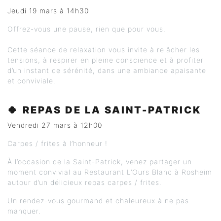
Jeudi 19 mars à 14h30
Offrez-vous une pause, rien que pour vous.
Cette séance de relaxation vous invite à relâcher les
tensions, à respirer en pleine conscience et à profiter
d’un instant de sérénité, dans une ambiance apaisante
et conviviale.
🍀
REPAS DE LA SAINT-PATRICK
Vendredi 27 mars à 12h00
Carpes / frites à l’honneur !
À l’occasion de la Saint-Patrick, venez partager un
moment convivial au Restaurant L’Ours Blanc à Rosheim
autour d’un délicieux repas carpes / frites.
Un rendez-vous gourmand et chaleureux à ne pas
manquer.