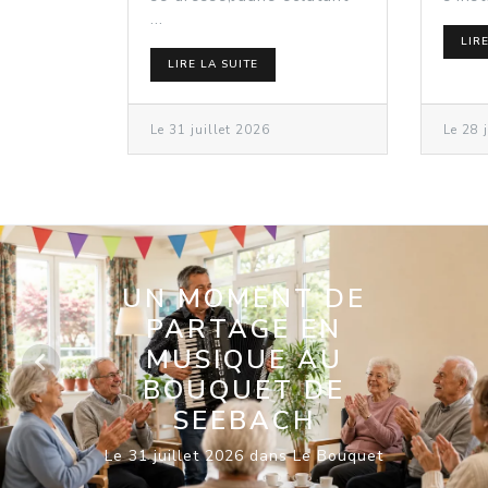
...
LIR
LIRE LA SUITE
Le 31 juillet 2026
Le 28 
UNE PARENTHÈSE DE
SÉRÉNITÉ AU
MEYERHOF DE
ROSHEIM
Le 28 juillet 2026 dans Le Meyerhof