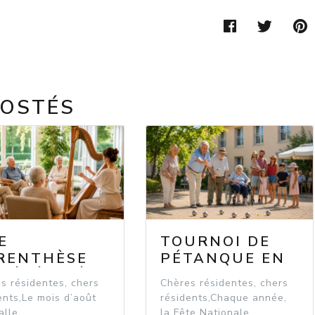
FACEBOO
TWIT
POSTÉS
E
TOURNOI DE
RENTHÈSE
PÉTANQUE EN
 SÉRÉNITÉ
JUILLET AU
s résidentes, chers
Chères résidentes, chers
 MEYERHOF
BOUQUET DE
ents,Le mois d’août
résidents,Chaque année,
 ROSHEIM
SEEBACH
alle ...
la Fête Nationale ...