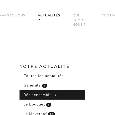
RANSACTIONS
ACTUALITÉS
QUI
CONTA
SOMMES-
NOUS ?
NOTRE ACTUALITÉ
Toutes les actualités
Générale
8
Résidensemble
7
Le Bouquet
8
Le Meyerhof
40