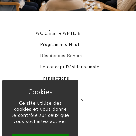
ACCÈS RAPIDE
Programmes Neufs
Résidences Seniors
Le concept Résidensemble
Transactions
Actualités
Qui sommes-nous ?
Ce site utilise des
cookies et vous donne
Contact
le contrôle sur ceux que
vous souhaitez activer.