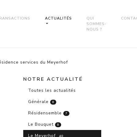
RANSACTIONS
ACTUALITÉS
QUI
CONTA
SOMMES-
NOUS ?
résidence services du Meyerhof
NOTRE ACTUALITÉ
Toutes les actualités
Générale
8
Résidensemble
7
Le Bouquet
8
Le Meyerhof
40