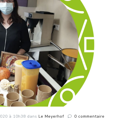
020
à 10h38
dans
Le Meyerhof
0
commentaire