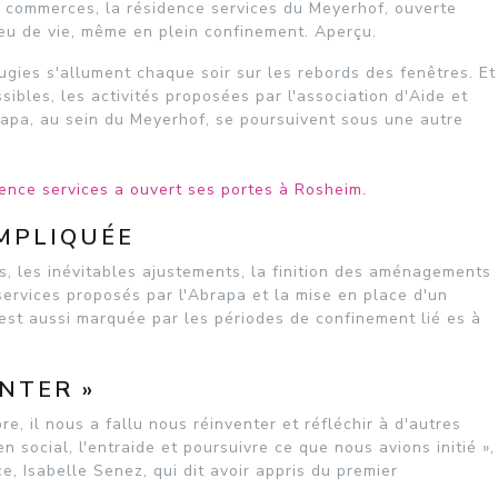
es commerces, la résidence services du Meyerhof, ouverte
ieu de vie, même en plein confinement. Aperçu.
ougies s'allument chaque soir sur les rebords des fenêtres. Et
sibles, les activités proposées par l'association d'Aide et
rapa, au sein du Meyerhof, se poursuivent sous une autre
ence services a ouvert ses portes à Rosheim.
MPLIQUÉE
 les inévitables ajustements, la finition des aménagements
 services proposés par l'Abrapa et la mise en place d'un
est aussi marquée par les périodes de confinement lié es à
NTER »
, il nous a fallu nous réinventer et réfléchir à d'autres
 social, l'entraide et poursuivre ce que nous avions initié »,
, Isabelle Senez, qui dit avoir appris du premier