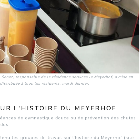
 Senez, responsable de la résidence services le Meyerhof, a mise en
istribuée à tous les résidents, mardi dernier.
UR L'HISTOIRE DU MEYERHOF
 séances de gymnastique douce ou de prévention des chutes
ndus.
tenu les groupes de travail sur l'histoire du Meyerhof (site