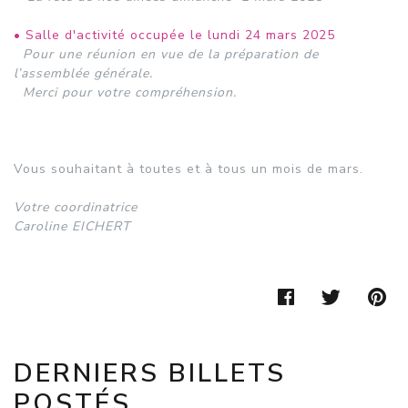
• Salle d'activité occupée le lundi 24 mars 2025
Pour une réunion en vue de la préparation de
l’assemblée générale.
Merci pour votre compréhension.
Vous souhaitant à toutes et à tous un mois de mars.
Votre coordinatrice
Caroline EICHERT
FACEBOOK
TWIT
P
DERNIERS BILLETS
POSTÉS