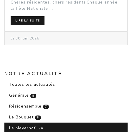
Chères résidentes, chers résidents,Chaque année,
la Fête Nationale ...
LIRE LA SUITE
Le 30 juin 2026
NOTRE ACTUALITÉ
Toutes les actualités
Générale
8
Résidensemble
7
Le Bouquet
8
Le Meyerhof
40