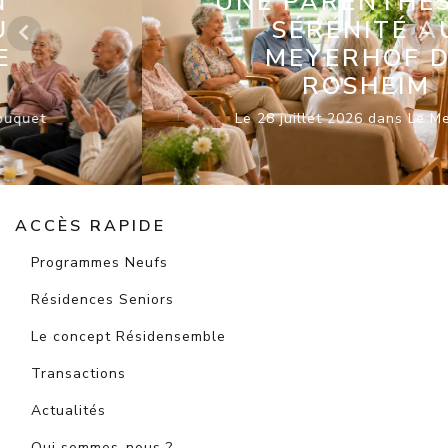
UNE PARENTHÈSE DE
SÉRÉNITÉ AU
MEYERHOF DE
ROSHEIM
Le 28 juillet 2026 dans Le Meyerhof
ACCÈS RAPIDE
Programmes Neufs
Résidences Seniors
Le concept Résidensemble
Transactions
Actualités
Qui sommes-nous ?