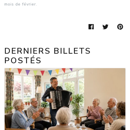
mois de février.
FACEBOOK
TWIT
P
DERNIERS BILLETS
POSTÉS