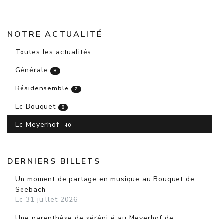
NOTRE ACTUALITÉ
Toutes les actualités
Générale
8
Résidensemble
7
Le Bouquet
8
Le Meyerhof
40
DERNIERS BILLETS
Un moment de partage en musique au Bouquet de
Seebach
Le 31 juillet 2026
Une parenthèse de sérénité au Meyerhof de