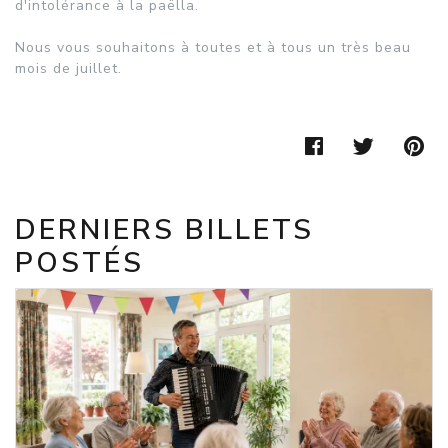
d'intolérance à la paëlla.
Nous vous souhaitons à toutes et à tous un très beau
mois de juillet.
FACEBOOK
TWIT
P
DERNIERS BILLETS
POSTÉS